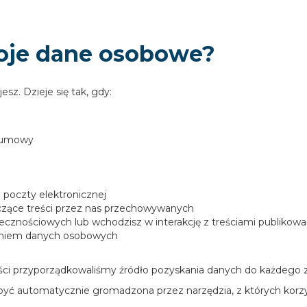
oje dane osobowe?
z. Dzieje się tak, gdy:
d umowy
 poczty elektronicznej
yczące treści przez nas przechowywanych
łecznościowych lub wchodzisz w interakcję z treściami publiko
zaniem danych osobowych
tności przyporządkowaliśmy źródło pozyskania danych do każdego 
być automatycznie gromadzona przez narzędzia, z których korz