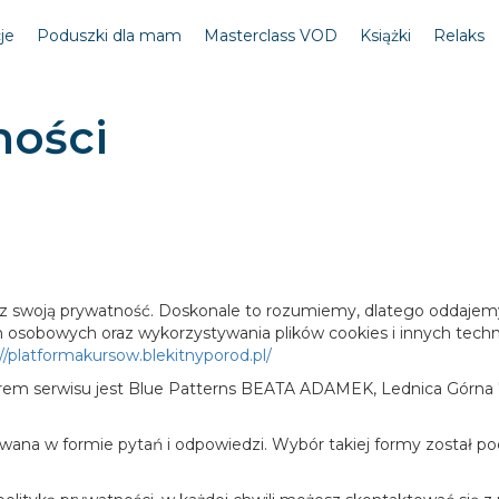
je
Poduszki dla mam
Masterclass VOD
Książki
Relaks
ności
 cenisz swoją prywatność. Doskonale to rozumiemy, dlatego odda
 osobowych oraz wykorzystywania plików cookies i innych techn
//platformakursow.blekitnyporod.pl/
orem serwisu jest Blue Patterns BEATA ADAMEK, Lednica Górna 7
owana w formie pytań i odpowiedzi. Wybór takiej formy został po