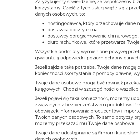
Zaryzykujemy stwierdzenie, że współczesny bizn
korzystamy. Część z tych usług wiąże się z pr
danych osobowych, to:
hostingodawca, który przechowuje dane 
dostawca poczty e-mail
dostawcy oprogramowania chmurowego, w
biuro rachunkowe, które przetwarza Twoje
Wszystkie podmioty wymienione powyżej przet
gwarantują odpowiedni poziom ochrony danyc
Jeżeli zajdzie taka potrzeba, Twoje dane mog
konieczności skorzystania z pomocy prawnej w
Twoje dane osobowe mogą być również przekaz
księgowych. Chodzi w szczególności o wszelkie 
Jeżeli pojawi się taka konieczność, możemy u
związanych z bezpieczeństwem produktów. Prze
obowiązek informowania producentów i impor
Twoich danych osobowych. To samo dotyczy organ
możemy przekazać mu Twoje dane osobowe.
Twoje dane udostępniane są firmom kurierskim w
danych osobowych.