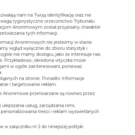
walają nam na Twoją identyfikację oraz nie
uwagę rygorystyczne orzecznictwo Trybunału
ormacjom Anonimowym został przypisany charakter
etwarzania tych informacji.
ormacji Anonimowych nie jesteśmy w stanie
y wgląd wyłącznie do zbioru statystyk i
 ogóle nie mamy dostępu, jako że interesuje nas
one. Przykładowo, określona wtyczka może
cjami w ogóle zainteresowani, ponieważ
.
stępnych na stronie. Ponadto Informacje
nie i targetowanie reklam.
je Anonimowe przetwarzane są również przez
lepszania usług, zarządzania nimi,
personalizowania treści i reklam wyświetlanych
 załączniku nr 2 do niniejszej polityki