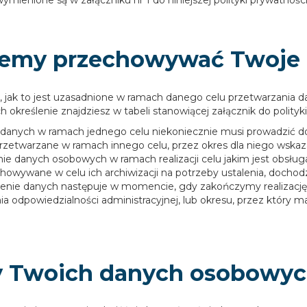
ienione są w załączniku nr 1 do niniejszej polityki prywatności
ziemy przechowywać Twoje
jak to jest uzasadnione w ramach danego celu przetwarzania 
ch określenie znajdziesz w tabeli stanowiącej załącznik do polityk
 danych w ramach jednego celu niekoniecznie musi prowadzić do
zetwarzane w ramach innego celu, przez okres dla niego wska
e danych osobowych w ramach realizacji celu jakim jest obsłu
chowywane w celu ich archiwizacji na potrzeby ustalenia, docho
zenie danych następuje w momencie, gdy zakończymy realizację 
ia odpowiedzialności administracyjnej, lub okresu, przez któ
cy Twoich danych osobowy