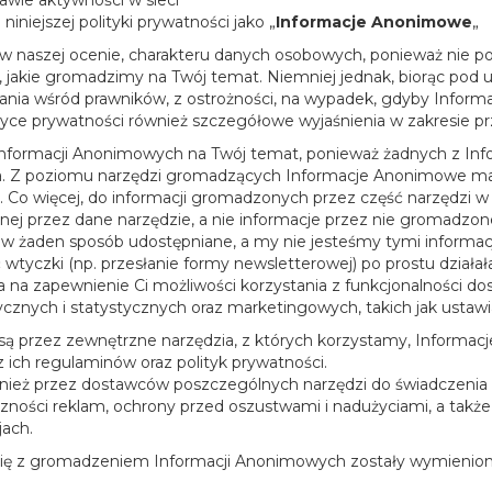
awie aktywności w sieci
niniejszej polityki prywatności jako „
Informacje Anonimowe
„
 naszej ocenie, charakteru danych osobowych, ponieważ nie poz
jakie gromadzimy na Twój temat. Niemniej jednak, biorąc pod 
 zdania wśród prawników, z ostrożności, na wypadek, gdyby Inf
tyce prywatności również szczegółowe wyjaśnienia w zakresie prz
Informacji Anonimowych na Twój temat, ponieważ żadnych z Inf
. Z poziomu narzędzi gromadzących Informacje Anonimowe mam
. Co więcej, do informacji gromadzonych przez część narzędzi w
anej przez dane narzędzie, a nie informacje przez nie gromadz
m w żaden sposób udostępniane, a my nie jesteśmy tymi informa
wtyczki (np. przesłanie formy newsletterowej) po prostu działała
na zapewnienie Ci możliwości korzystania z funkcjonalności do
znych i statystycznych oraz marketingowych, takich jak ustawia
przez zewnętrzne narzędzia, z których korzystamy, Informac
ich regulaminów oraz polityk prywatności.
ż przez dostawców poszczególnych narzędzi do świadczenia i u
ości reklam, ochrony przed oszustwami i nadużyciami, a także 
jach.
 się z gromadzeniem Informacji Anonimowych zostały wymienione w