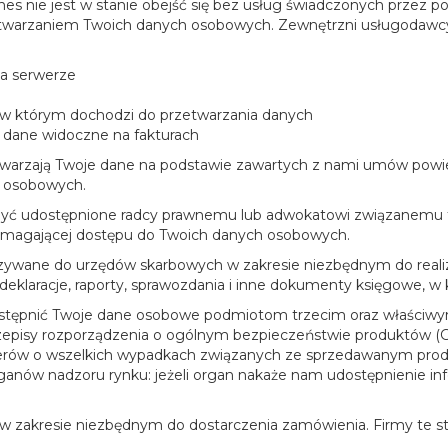
es nie jest w stanie obejść się bez usług świadczonych przez po
zetwarzaniem Twoich danych osobowych. Zewnętrzni usługodawcy,
na serwerze
 którym dochodzi do przetwarzania danych
 dane widoczne na fakturach
warzają Twoje dane na podstawie zawartych z nami umów powie
h osobowych.
ą być udostępnione radcy prawnemu lub adwokatowi związanem
ymagającej dostępu do Twoich danych osobowych.
ywane do urzędów skarbowych w zakresie niezbędnym do realiz
deklaracje, raporty, sprawozdania i inne dokumenty księgowe, w
dostępnić Twoje dane osobowe podmiotom trzecim oraz właściw
pisy rozporządzenia o ogólnym bezpieczeństwie produktów (G
terów o wszelkich wypadkach związanych ze sprzedawanym pr
ów nadzoru rynku: jeżeli organ nakaże nam udostępnienie inform
 zakresie niezbędnym do dostarczenia zamówienia. Firmy te sta