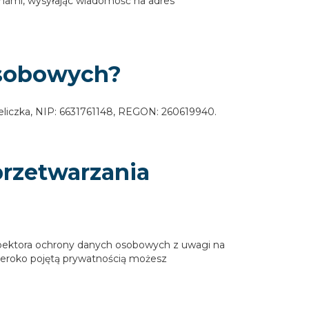
z nami, wysyłając wiadomość na adres
osobowych?
liczka, NIP: 6631761148, REGON: 260619940.
przetwarzania
spektora ochrony danych osobowych z uwagi na
szeroko pojętą prywatnością możesz