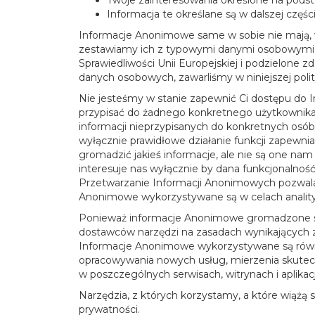
Twoje zainteresowania określone na podst
Informacja te określane są w dalszej części 
Informacje Anonimowe same w sobie nie mają, w
zestawiamy ich z typowymi danymi osobowymi, 
Sprawiedliwości Unii Europejskiej i podzielone
danych osobowych, zawarliśmy w niniejszej poli
Nie jesteśmy w stanie zapewnić Ci dostępu do 
przypisać do żadnego konkretnego użytkownika
informacji nieprzypisanych do konkretnych osób
wyłącznie prawidłowe działanie funkcji zapewni
gromadzić jakieś informacje, ale nie są one na
interesuje nas wyłącznie by dana funkcjonalność 
Przetwarzanie Informacji Anonimowych pozwala 
Anonimowe wykorzystywane są w celach analityc
Ponieważ informacje Anonimowe gromadzone są 
dostawców narzędzi na zasadach wynikających z 
Informacje Anonimowe wykorzystywane są równie
opracowywania nowych usług, mierzenia skuteczn
w poszczególnych serwisach, witrynach i aplikac
Narzędzia, z których korzystamy, a które wiążą
prywatności.