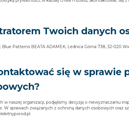
 polityką prywatności, w każdej chwili możesz skontaktować się 
nistratorem Twoich danych 
 Blue Patterns BEATA ADAMEK, Lednica Górna 738, 32-020 Wie
ontaktować się w sprawie 
bowych?
w naszej organizacji, podjęliśmy decyzję o niewyznaczaniu in
zkowe. W sprawach związanych z ochroną danych osobowych oraz 
ekitnyporod.pl.