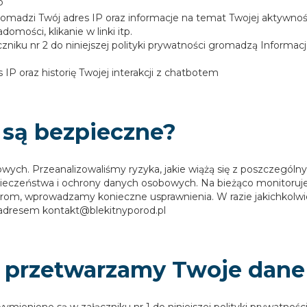
P
dzi Twój adres IP oraz informacje na temat Twojej aktywności 
omości, klikanie w linki itp.
niku nr 2 do niniejszej polityki prywatności gromadzą Informa
P oraz historię Twojej interakcji z chatbotem
 są bezpieczne?
h. Przeanalizowaliśmy ryzyka, jakie wiążą się z poszczególny
ieczeństwa i ochrony danych osobowych. Na bieżąco monitorujem
rom, wprowadzamy konieczne usprawnienia. W razie jakichkolw
 adresem kontakt@blekitnyporod.pl
ch przetwarzamy Twoje dan