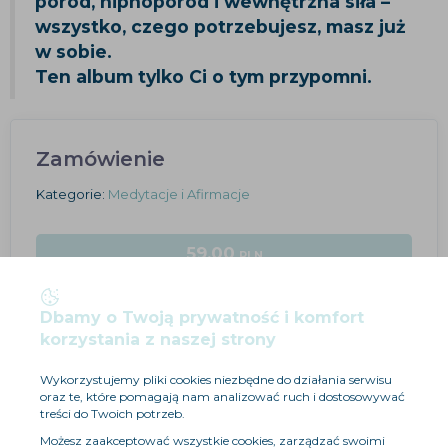
poród, hipnoporód i wewnętrzna siła –
wszystko, czego potrzebujesz, masz już
w sobie.
Ten album tylko Ci o tym przypomni.
Zamówienie
Kategorie:
Medytacje i Afirmacje
59.00
PLN
ZAMÓW
Dbamy o Twoją prywatność i komfort
korzystania z naszej strony
Wykorzystujemy pliki cookies niezbędne do działania serwisu
oraz te, które pomagają nam analizować ruch i dostosowywać
treści do Twoich potrzeb.
Możesz zaakceptować wszystkie cookies, zarządzać swoimi