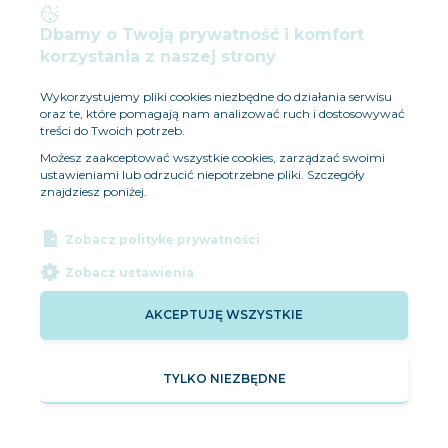
ZAMÓW
Dbamy o Twoją prywatność i komfort
korzystania z naszej strony
Wykorzystujemy pliki cookies niezbędne do działania serwisu
oraz te, które pomagają nam analizować ruch i dostosowywać
treści do Twoich potrzeb.
Możesz zaakceptować wszystkie cookies, zarządzać swoimi
ustawieniami lub odrzucić niepotrzebne pliki. Szczegóły
znajdziesz poniżej.
Zobacz politykę prywatności
Zobacz ustawienia
AKCEPTUJĘ WSZYSTKIE
Kontakt
Polityka prywatności
Regulamin sklepu
TYLKO NIEZBĘDNE
Dostawa
Błękitny Poród ®