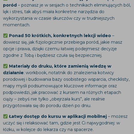
poród
– poznasz je w sesjach o technikach eliminujących ból,
lęk i stres, tak abyś miała konkretne narzędzia do
wykorzystania w czasie skurczów czy w trudniejszych
momentach.​
Ponad 50 krótkich, konkretnych lekcji wideo
–
dowiesz się, jak fizjologicznie przebiega poród, jakie masz
opcje i prawa, dzięki czemu łatwiej podejmiesz decyzje
zgodne z Tobą i będziesz czuła się bezpieczniej.​
Materiały do druku, które zamienią wiedzę w
działanie
: workbook, notatnik do znalezienia kotwicy
porodowej i budowania bazy osobistego wsparcia, checklisty,
mapy myśli podsumowujące kluczowe informacje oraz
podpowiedzi, jak pracować z kursem na różnych etapach
ciąży – żebyś nie tylko „obejrzała kurs”, ale realnie
przygotowała się do porodu dzień po dniu.​
Łatwy dostęp do kursu w aplikacji mobilnej
– możesz
uczyć się i relaksować tam, gdzie jest Ci najwygodniej: w
łóżku, w kolejce do lekarza czy na spacerze.​