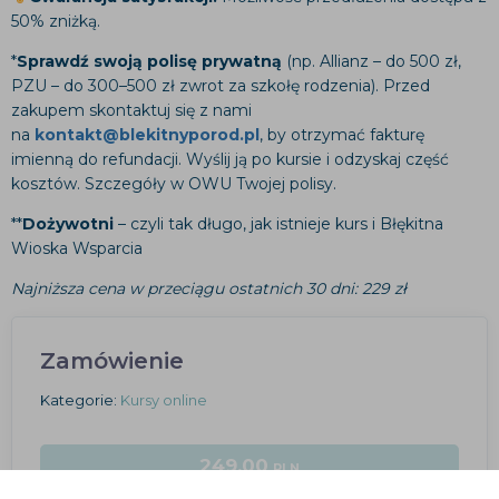
50% zniżką.
*
Sprawdź swoją polisę prywatną
(np. Allianz – do 500 zł,
PZU – do 300–500 zł zwrot za szkołę rodzenia). Przed
zakupem skontaktuj się z nami
na
kontakt@blekitnyporod.pl
, by otrzymać fakturę
imienną do refundacji. Wyślij ją po kursie i odzyskaj część
kosztów. Szczegóły w OWU Twojej polisy.
**
Dożywotni
– czyli tak długo, jak istnieje kurs i Błękitna
Wioska Wsparcia
Najniższa cena w przeciągu ostatnich 30 dni: 229 zł
Zamówienie
Kategorie:
Kursy online
249.00
PLN