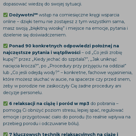
dopasować wiedzę do swojej sytuacji.​
Dożywotni**
wstęp na comiesięczne kręgi wsparcia
online – dzięki temu nie zostajesz z tym wszystkim sama,
masz swoją „błękitną wioskę” i miejsce na emocje, pytania i
dzielenie się doświadczeniem.​
Ponad 90 konkretnych odpowiedzi położnej na
najczęstsze pytania i wątpliwości
– od „Co jeśli zrobię
kupę?” przez „Kiedy jechać do szpitala?”, „Jak uniknąć
nacięcia krocza?”, po „Procedury przy przyjęciu na oddział”
lub „Co jeśli odejdą wody?” – konkretne, fachowe wyjaśnienia,
które możesz słuchać w aucie, na spacerze czy przed snem,
żeby w porodzie nie zaskoczyły Cię żadne procedury ani
decyzje personelu.
6 relaksacji na ciążę i poród w mp3
do pobrania –
pomogą Ci obniżyć poziom stresu, lepiej spać, regulować
emocje i przygotować ciało do porodu (to realnie wpływa na
przebieg porodu i odczuwanie bólu).​
7 kluczowych technik relaksacyjnych na ciążę i