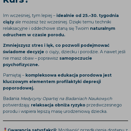
Im wcześniej, tym lepiej –
idealnie od 25.–30. tygodnia
ciąży
ale możesz też wcześniej. Dzięki temu techniki
relaksacyjne i oddechowe staną się Twoim
naturalnym
odruchem w czasie porodu.
Zmniejszysz stres i lęk, co pozwoli podejmować
świadome decyzje
o ciąży, dziecku i porodzie. A nawet jeśli
nie masz obaw – poprawisz
samopoczucie
psychofizyczne.
Pamiętaj –
kompleksowa edukacja porodowa jest
kluczowym elementem profilaktyki depresji
poporodowej.
Badania
Medycyny Opartej na Badaniach Naukowych
potwierdzają:
relaksacja
obniża ryzyko
przedwczesnego
porodu i wspiera lepszą masę urodzeniową dziecka.
Gwarancja satysfakcji:
Możliwość przedłużenia dostępu z