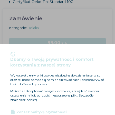
Certyfikat Oeko-Tex Standard 100
Zamówienie
Kategorie:
Relaks
99.00
PLN
ZAMÓW
Dbamy o Twoją prywatność i komfort
korzystania z naszej strony
Wykorzystujemy pliki cookies niezbędne do działania serwisu
oraz te, które pomagają nam analizować ruch i dostosowywać
treści do Twoich potrzeb.
Możesz zaakceptować wszystkie cookies, zarządzać swoimi
ustawieniami lub odrzucić niepotrzebne pliki. Szczegóły
znajdziesz poniżej.
Zobacz politykę prywatności